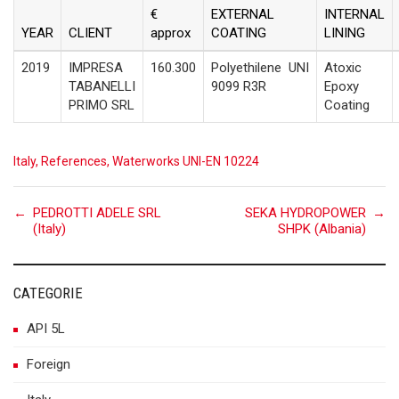
€
EXTERNAL
INTERNAL
YEAR
CLIENT
approx
COATING
LINING
2019
IMPRESA
160.300
Polyethilene
UNI
Atoxic
TABANELLI
9099 R3R
Epoxy
PRIMO SRL
Coating
Italy
,
References
,
Waterworks UNI-EN 10224
Post
←
PEDROTTI ADELE SRL
SEKA HYDROPOWER
→
(Italy)
SHPK (Albania)
navigation
CATEGORIE
API 5L
Foreign