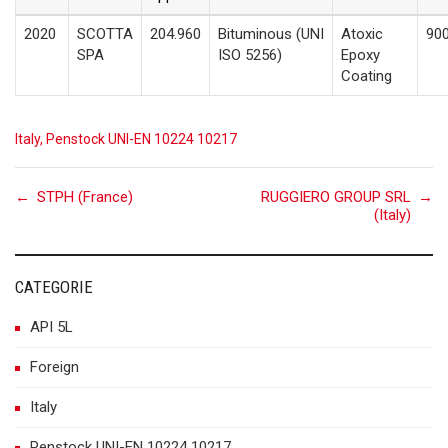
2020
SCOTTA
204.960
Bituminous
(UNI
Atoxic
90
SPA
ISO 5256)
Epoxy
Coating
Italy
,
Penstock UNI-EN 10224 10217
Post
←
STPH (France)
RUGGIERO GROUP SRL
→
(Italy)
navigation
CATEGORIE
API 5L
Foreign
Italy
Penstock UNI-EN 10224 10217