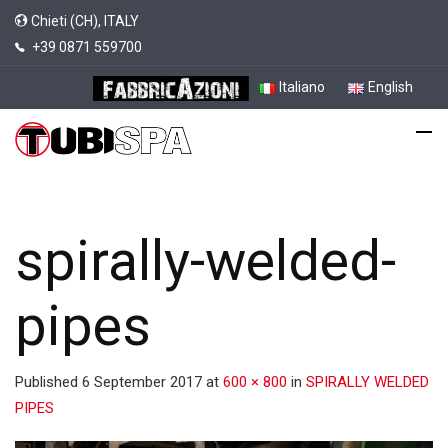
Chieti (CH), ITALY
+39 0871 559700
Italiano
English
spirally-welded-
pipes
Published
6 September 2017
at
600 × 800
in
SPIRALLY WELDED
PIPES