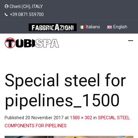
Chieti (CH), ITALY
+39 0871 559700
Italiano
English
Special steel for
pipelines_1500
Published
20 November 2017
at
1500 × 302
in
SPECIAL STEEL
COMPONENTS FOR PIPELINES