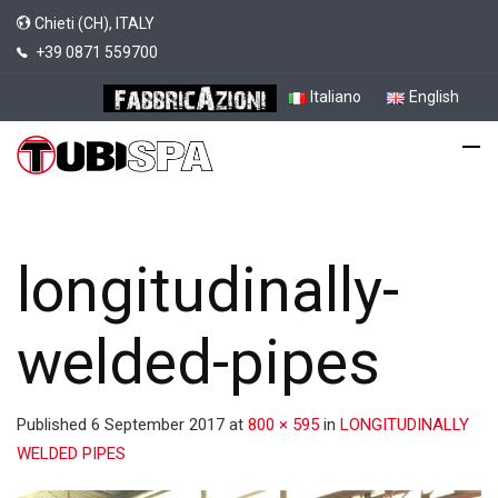
Chieti (CH), ITALY
+39 0871 559700
Italiano
English
longitudinally-
welded-pipes
Published
6 September 2017
at
800 × 595
in
LONGITUDINALLY
WELDED PIPES