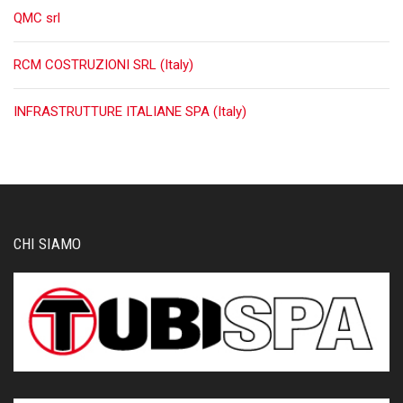
QMC srl
RCM COSTRUZIONI SRL (Italy)
INFRASTRUTTURE ITALIANE SPA (Italy)
CHI SIAMO