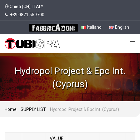
Chieti (CH), ITALY
+39 0871 559700
Italiano
English
Hydropol Project & Epc Int.
(Cyprus)
Home
SUPPLY LIST
Hydropol Project & Epc Int. (Cyprus)
VALUE