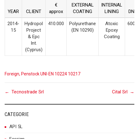
€
EXTERNAL
INTERNAL
YEAR
CLIENT
approx
COATING
LINING
DN
2014-
Hydropol
410.000
Polyurethane
Atoxic
600
15
Project
(EN 10290)
Epoxy
& Epc
Coating
Int.
(Cyprus)
Foreign
,
Penstock UNI-EN 10224 10217
Post
←
Tecnostrade Srl
Cital Srl
→
navigation
CATEGORIE
API 5L
Foreign