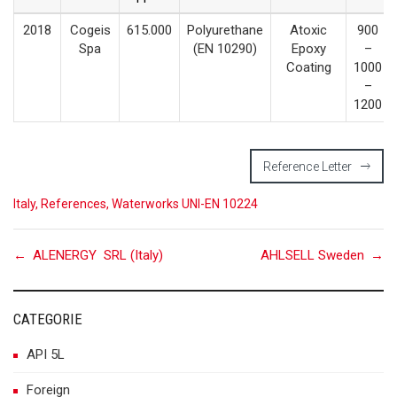
2018
Cogeis
615.000
Polyurethane
Atoxic
900
Spa
(EN 10290)
Epoxy
–
Coating
1000
–
1200
Reference Letter
Italy
,
References
,
Waterworks UNI-EN 10224
Post
←
ALENERGY SRL (Italy)
AHLSELL Sweden
→
navigation
CATEGORIE
API 5L
Foreign