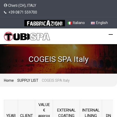
Chieti (CH), ITALY
+39 0871 559700
Italiano
English
COGEIS SPA Italy
Home
SUPPLY LIST
COGEIS SPA Italy
VALUE
€
EXTERNAL
INTERNAL
YEAR
CLIENT
approx
COATING
LINING
DN