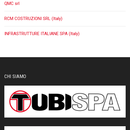
QMC srl
RCM COSTRUZIONI SRL (Italy)
INFRASTRUTTURE ITALIANE SPA (Italy)
CHI SIAMO