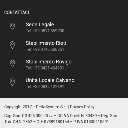
CONTATTACI
Sede Legale
Tel: +39 0871 559700
Stabilimento Rieti
Tel: +39 0746 606351
Stabilimento Rovigo
Tel: +39 0425 404191
Unità Locale Caivano
Tel: +39 081 5122891
Copyright 2017 –
DeltaSystem S.r.l.
|
Privacy Policy
Cap. Soc. € 3.426.000,00 i.v. – CCIAA Chieti N. 80489 – Reg. Soc.
Trib. CH N. 2852 – C. F. 07389180154 – P. IVA 01300410691