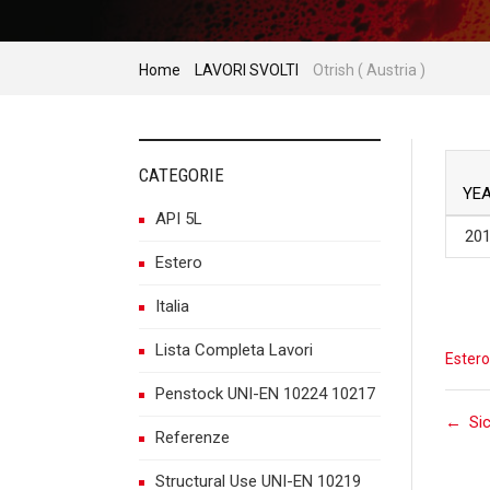
Home
LAVORI SVOLTI
Otrish ( Austria )
CATEGORIE
YE
API 5L
20
Estero
Italia
Lista Completa Lavori
Estero
Penstock UNI-EN 10224 10217
P
←
Si
Referenze
Structural Use UNI-EN 10219