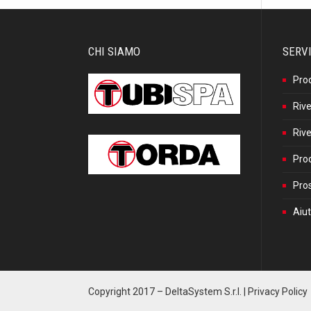
CHI SIAMO
SERVI
Pro
Rive
Rive
Prod
Pros
Aiut
Copyright 2017 –
DeltaSystem S.r.l.
|
Privacy Policy