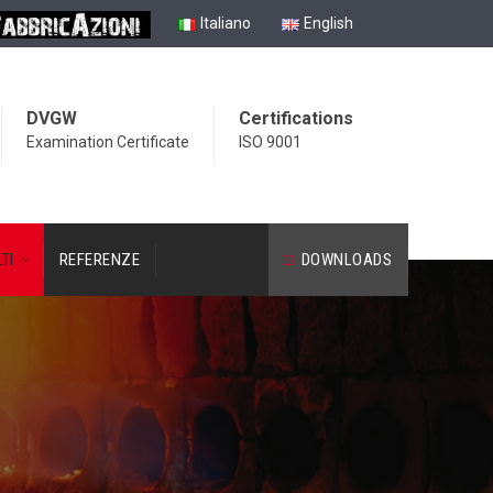
Italiano
English
DVGW
Certifications
Examination Certificate
ISO 9001
TI
REFERENZE
DOWNLOADS