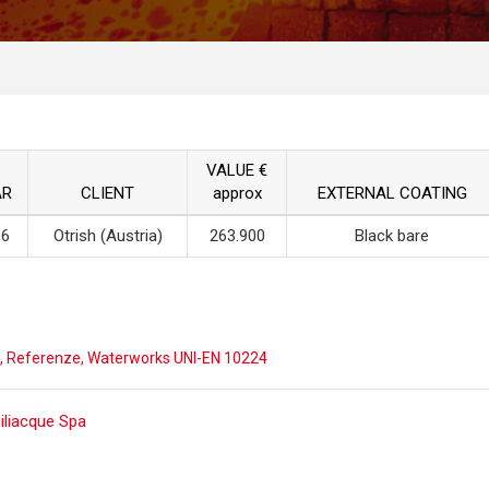
VALUE €
AR
CLIENT
approx
EXTERNAL COATING
16
Otrish (Austria)
263.900
Black bare
,
Referenze
,
Waterworks UNI-EN 10224
ost
ciliacque Spa