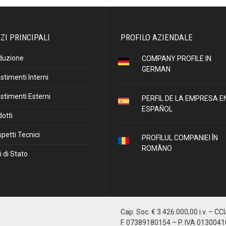
ZI PRINCIPALI
PROFILO AZIENDALE
duzione
COMPANY PROFILE IN
GERMAN
stimenti Interni
stimenti Esterni
PERFIL DE LA EMPRESA E
ESPAÑOL
otti
petti Tecnici
PROFILUL COMPANIEI ÎN
ROMÂNO
i di Stato
Cap. Soc. € 3.426.000,00 i.v. – CC
F. 07389180154 – P. IVA 013004