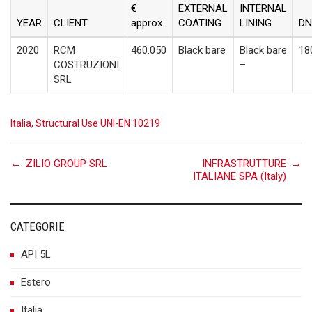
€
EXTERNAL
INTERNAL
YEAR
CLIENT
approx
COATING
LINING
DN
2020
RCM
460.050
Black bare
Black bare
18
COSTRUZIONI
–
SRL
Italia
,
Structural Use UNI-EN 10219
Post
←
ZILIO GROUP SRL
INFRASTRUTTURE
→
ITALIANE SPA (Italy)
navigation
CATEGORIE
API 5L
Estero
Italia