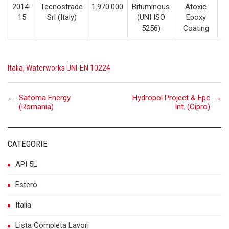
2014-
Tecnostrade
1.970.000
Bituminous
Atoxic
3
15
Srl (Italy)
(UNI ISO
Epoxy
5256)
Coating
Italia
,
Waterworks UNI-EN 10224
Post
←
Safoma Energy
Hydropol Project & Epc
→
(Romania)
Int. (Cipro)
navigation
CATEGORIE
API 5L
Estero
Italia
Lista Completa Lavori