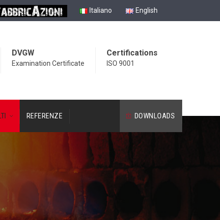
Italiano
English
DVGW
Certifications
Examination Certificate
ISO 9001
TI
REFERENZE
DOWNLOADS