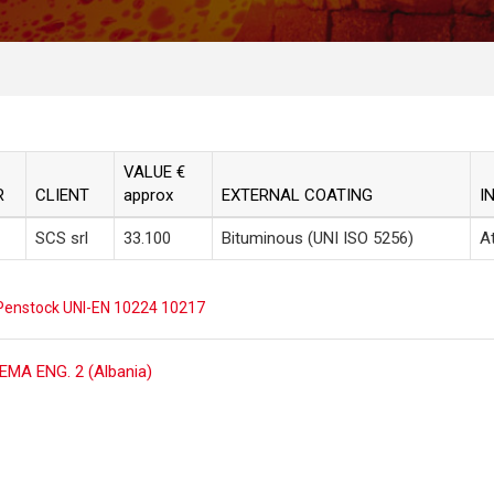
VALUE €
R
CLIENT
approx
EXTERNAL COATING
I
SCS srl
33.100
Bituminous
(UNI ISO 5256)
A
Penstock UNI-EN 10224 10217
ost
EMA ENG. 2 (Albania)
avigation