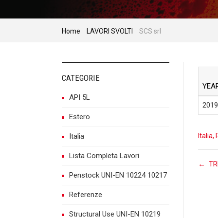
Home
LAVORI SVOLTI
SCS srl
CATEGORIE
YEA
API 5L
2019
Estero
Italia
Italia
,
Lista Completa Lavori
P
←
TR
Penstock UNI-EN 10224 10217
Referenze
n
Structural Use UNI-EN 10219