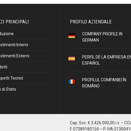
ZI PRINCIPALI
PROFILO AZIENDALE
duzione
COMPANY PROFILE IN
GERMAN
stimenti Interni
stimenti Esterni
PERFIL DE LA EMPRESA E
ESPAÑOL
otti
petti Tecnici
PROFILUL COMPANIEI ÎN
ROMÂNO
i di Stato
Cap. Soc. € 3.426.000,00 i.v. – CC
F. 07389180154 – P. IVA 013004