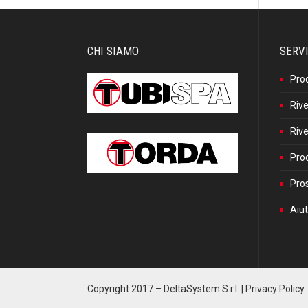
CHI SIAMO
SERVI
Pro
Rive
Rive
Prod
Pros
Aiut
Copyright 2017 –
DeltaSystem S.r.l.
|
Privacy Policy