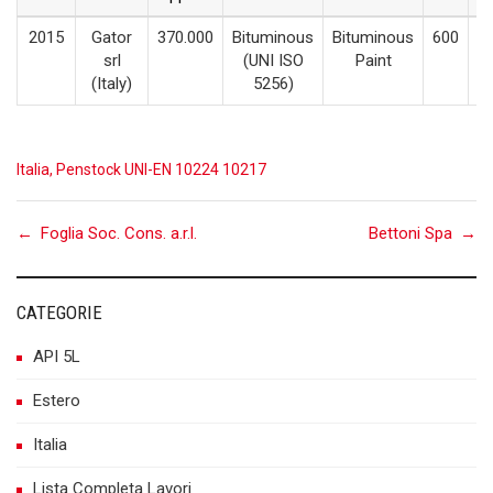
2015
Gator
370.000
Bituminous
Bituminous
600
srl
(UNI ISO
Paint
(Italy)
5256)
Italia
,
Penstock UNI-EN 10224 10217
Post
←
Foglia Soc. Cons. a.r.l.
Bettoni Spa
→
navigation
CATEGORIE
API 5L
Estero
Italia
Lista Completa Lavori