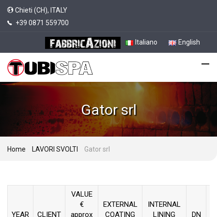
Chieti (CH), ITALY
+39 0871 559700
Italiano
English
Gator srl
Home
LAVORI SVOLTI
Gator srl
VALUE
€
EXTERNAL
INTERNAL
YEAR
CLIENT
approx
COATING
LINING
DN
M