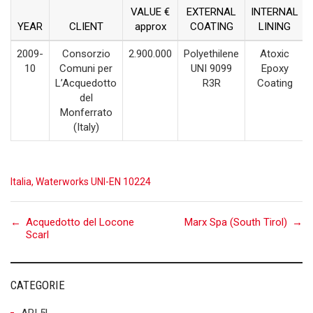
VALUE €
EXTERNAL
INTERNAL
YEAR
CLIENT
approx
COATING
LINING
2009-
Consorzio
2.900.000
Polyethilene
Atoxic
10
Comuni per
UNI 9099
Epoxy
L’Acquedotto
R3R
Coating
del
Monferrato
(Italy)
Italia
,
Waterworks UNI-EN 10224
Post
←
Acquedotto del Locone
Marx Spa (South Tirol)
→
Scarl
navigation
CATEGORIE
API 5L