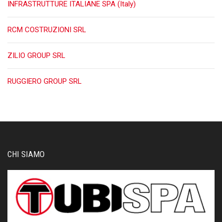
INFRASTRUTTURE ITALIANE SPA (Italy)
RCM COSTRUZIONI SRL
ZILIO GROUP SRL
RUGGIERO GROUP SRL
CHI SIAMO