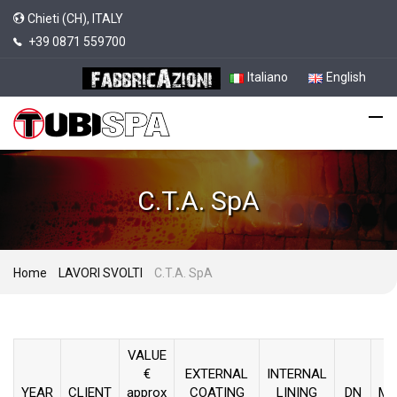
Chieti (CH), ITALY
+39 0871 559700
Italiano
English
C.T.A. SpA
Home
LAVORI SVOLTI
C.T.A. SpA
VALUE
€
EXTERNAL
INTERNAL
YEAR
CLIENT
approx
COATING
LINING
DN
ME