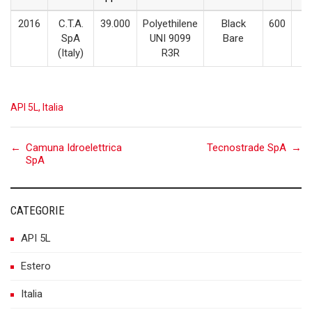
2016
C.T.A.
39.000
Polyethilene
Black
600
SpA
UNI 9099
Bare
(Italy)
R3R
API 5L
,
Italia
Post
←
Camuna Idroelettrica
Tecnostrade SpA
→
SpA
navigation
CATEGORIE
API 5L
Estero
Italia