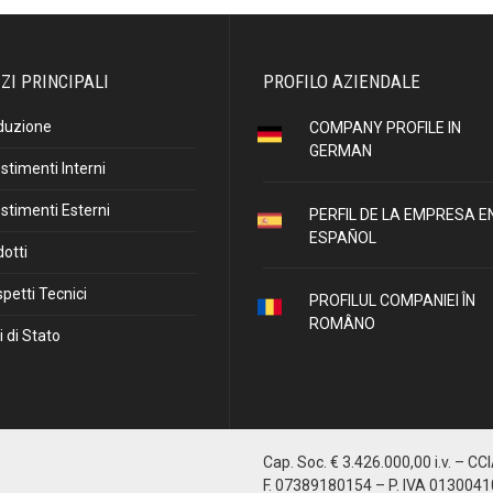
ZI PRINCIPALI
PROFILO AZIENDALE
duzione
COMPANY PROFILE IN
GERMAN
stimenti Interni
stimenti Esterni
PERFIL DE LA EMPRESA E
ESPAÑOL
otti
petti Tecnici
PROFILUL COMPANIEI ÎN
ROMÂNO
i di Stato
Cap. Soc. € 3.426.000,00 i.v. – CC
F. 07389180154 – P. IVA 013004