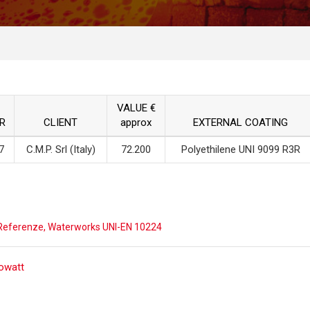
VALUE €
R
CLIENT
approx
EXTERNAL COATING
7
C.M.P. Srl (Italy)
72.200
Polyethilene UNI 9099 R3R
Referenze
,
Waterworks UNI-EN 10224
ost
owatt