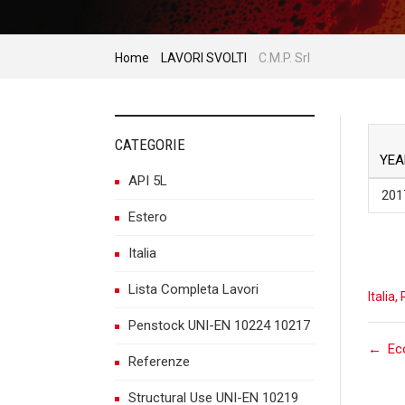
Home
LAVORI SVOLTI
C.M.P. Srl
CATEGORIE
YEA
API 5L
201
Estero
Italia
Lista Completa Lavori
Italia
,
Penstock UNI-EN 10224 10217
P
←
Ec
Referenze
Structural Use UNI-EN 10219