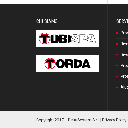
CHI SIAMO
SERVI
Pro
Rive
Rive
Prod
Pros
Aiut
Copyright 2017 –
DeltaSystem S.r.l.
|
Privacy Policy