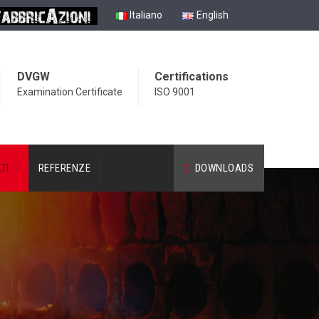
Italiano
English
DVGW
Certifications
Examination Certificate
ISO 9001
TI
REFERENZE
DOWNLOADS