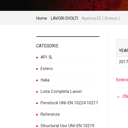
Home
LAVORI SVOLTI
Apenna EE ( Greece )
CATEGORIE
YEA
API 5L
2017
Estero
Italia
Estero
Lista Completa Lavori
P
←
CM
Penstock UNI-EN 10224 10217
Referenze
n
Structural Use UNI-EN 10219