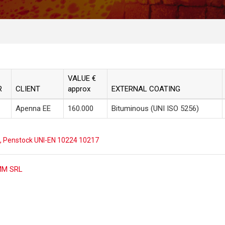
VALUE €
R
CLIENT
approx
EXTERNAL COATING
Apenna EE
160.000
Bituminous
(UNI ISO 5256)
,
Penstock UNI-EN 10224 10217
ost
M SRL
avigation