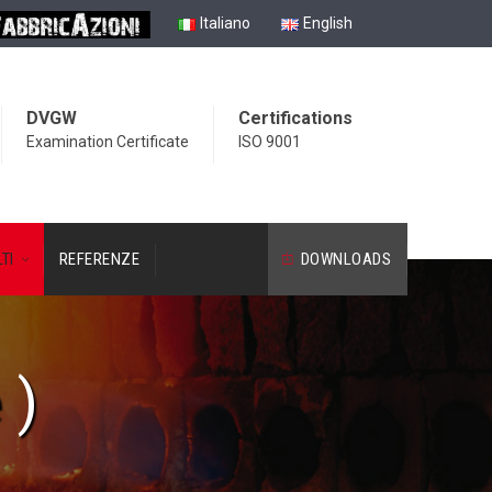
Italiano
English
DVGW
Certifications
Examination Certificate
ISO 9001
TI
REFERENZE
DOWNLOADS
 )