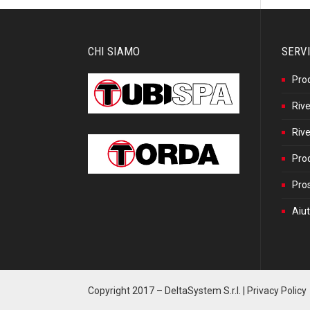
CHI SIAMO
SERVI
Pro
Rive
Rive
Prod
Pros
Aiut
Copyright 2017 –
DeltaSystem S.r.l.
|
Privacy Policy