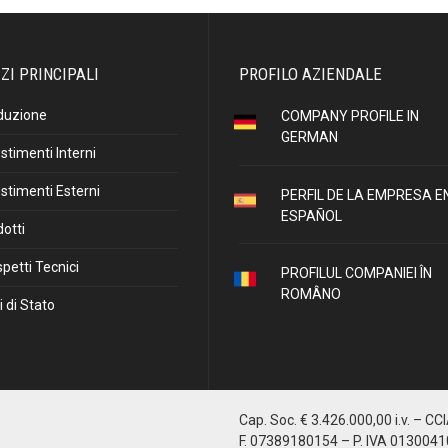
ZI PRINCIPALI
PROFILO AZIENDALE
duzione
COMPANY PROFILE IN
GERMAN
stimenti Interni
stimenti Esterni
PERFIL DE LA EMPRESA E
ESPAÑOL
otti
petti Tecnici
PROFILUL COMPANIEI ÎN
ROMÂNO
i di Stato
Cap. Soc. € 3.426.000,00 i.v. – CC
F. 07389180154 – P. IVA 013004