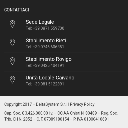
CONTATTACI
Sede Legale
Tel: +39 0871 559700
Stabilimento Rieti
Tel: +39 0746 606351
Stabilimento Rovigo
Tel: +39 0425 404191
Unità Locale Caivano
Tel: +39 081 5122891
Copyright 2017 –
DeltaSystem S.r.l.
|
Privacy Policy
Cap. Soc. € 3.426.000,00 i.v. – CCIAA Chieti N. 80489 – Reg. Soc.
Trib. CH N. 2852 – C. F. 07389180154 – P. IVA 01300410691