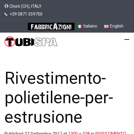
Chieti (CH), ITALY
+39 0871 559700
Italiano
English
Rivestimento-
polietilene-per-
estrusione
Published
27 Settembre 2017
at
1300 × 528
in
RIVESTIMENTO