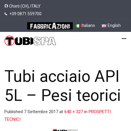
Chieti (CH), ITALY
+39 0871 559700
Italiano
English
Tubi acciaio API
5L – Pesi teorici
Published
7 Settembre 2017
at
640 × 327
in
PROSPETTI
TECNICI