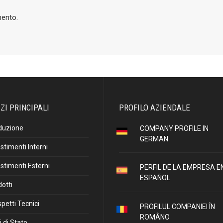
mento.
ZI PRINCIPALI
PROFILO AZIENDALE
duzione
COMPANY PROFILE IN
GERMAN
stimenti Interni
stimenti Esterni
PERFIL DE LA EMPRESA E
ESPAÑOL
otti
petti Tecnici
PROFILUL COMPANIEI ÎN
ROMÂNO
i di Stato