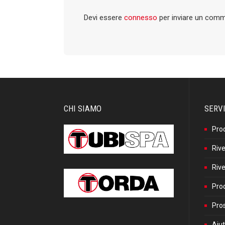
Devi essere
connesso
per inviare un com
CHI SIAMO
SERVI
Pro
Rive
Rive
Prod
Pros
Aiut