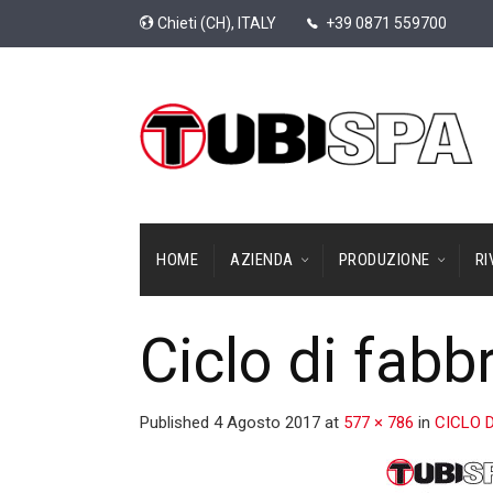
Chieti (CH), ITALY
+39 0871 559700
HOME
AZIENDA
PRODUZIONE
RI
Ciclo di fabb
Published
4 Agosto 2017
at
577 × 786
in
CICLO 