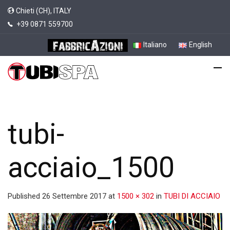
Chieti (CH), ITALY
+39 0871 559700
Italiano
English
tubi-
acciaio_1500
Published
26 Settembre 2017
at
1500 × 302
in
TUBI DI ACCIAIO